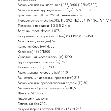
Максимальная мощность (л.с.) 166/2600 (122kw/2600)
Максимальный крутящий момент (н/м) 592/1300-1700
Трансмиссия КПП WLY6G70. механическая
Передаточные числа Ⅰ:6.012, Ⅱ:3.292, Ⅲ:2.004, Ⅳ:1.367, Ⅴ:1, Ⅵ:
Положение передачи; 1 3 5 R 2 4 6
Ведущий Мост HAAM 4.875
Габаритные размеры шасси (мм) 8300×2345×2450
Монтажная длина (мм) 6200
Колесная база (мм) 4700
Колея (мм) 1660/1800
Снаряженная масса шасси (кг) 4290
Грузоподъемность шасси (кг) 7690
Полная масса (кг) 11980
Максимальная скорость (км/ч) 110
Минимальный дорожный просвет (мм) 218
Максимальный преодолеваемый подъем (%) 30
Минимальный радиус поворота (м) 10,5
Шины 255/70R22.5
Гидроусилитель руля
Топливный бак 210L
Аккумуляторная батарея 120 А.ч (2 шт) 24В