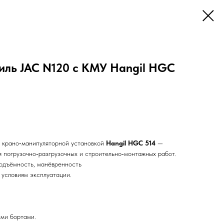
иль JAC N120 с КМУ Hangil HGC
 крано‑манипуляторной установкой
Hangil HGC 514
—
я погрузочно‑разгрузочных и строительно‑монтажных работ.
подъёмность, манёвренность
 условиям эксплуатации.
ми бортами.