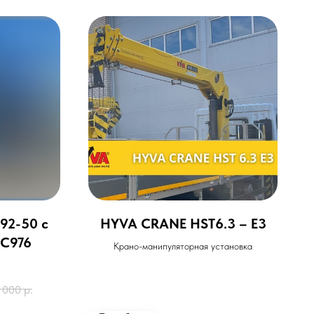
92-50 с
HYVA CRANE HST6.3 – E3
GC976
Крано-манипуляторная установка
 000
р.