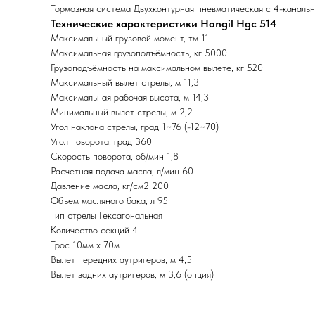
Тормозная система Двухконтурная пневматическая с 4-каналь
Технические характеристики Hangil Hgc 514
Максимальный грузовой момент, тм 11
Максимальная грузоподъёмность, кг 5000
Грузоподъёмность на максимальном вылете, кг 520
Максимальный вылет стрелы, м 11,3
Максимальная рабочая высота, м 14,3
Минимальный вылет стрелы, м 2,2
Угол наклона стрелы, град 1~76 (-12~70)
Угол поворота, град 360
Скорость поворота, об/мин 1,8
Расчетная подача масла, л/мин 60
Давление масла, кг/см2 200
Объем масляного бака, л 95
Тип стрелы Гексагональная
Количество секций 4
Трос 10мм x 70м
Вылет передних аутригеров, м 4,5
Вылет задних аутригеров, м 3,6 (опция)