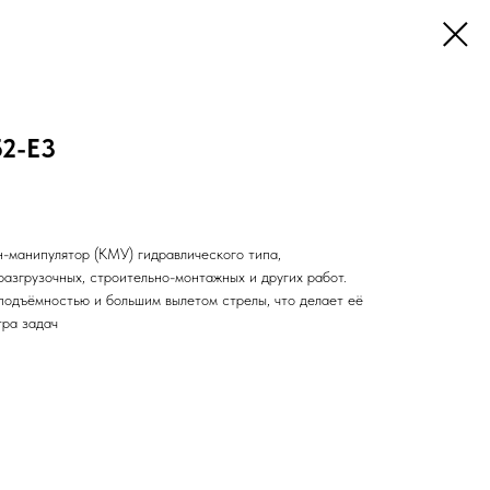
2-E3
-манипулятор (КМУ) гидравлического типа,
азгрузочных, строительно-монтажных и других работ.
подъёмностью и большим вылетом стрелы, что делает её
тра задач