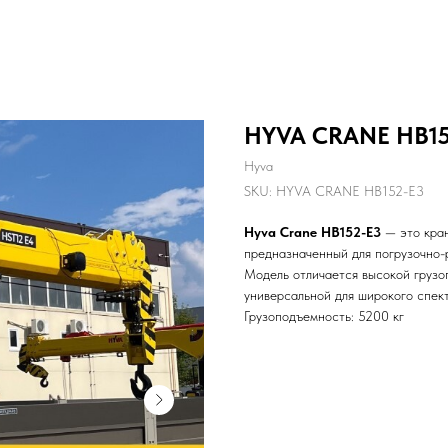
HYVA CRANE HB15
Hyva
SKU:
HYVA CRANE HB152-E3
Hyva Crane HB152-E3
— это кран
предназначенный для погрузочно-р
Модель отличается высокой грузо
универсальной для широкого спек
Грузоподъемность: 5200 кг